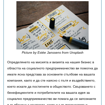
Picture by Estée Janssens from Unsplash
Определянето на мисията и визията на нашия бизнес в
областта на социалното предприемачество ви помогна да
имате ясна представа за основните стълбове на вашата
компания, както и да сте наясно с пътя и въздействието,
което искате да постигнете в обществото. Свързването с
бенефициентите и потребителите на вашата идея за
социално предприемачество ви помага да се запознаете
в дълбочина с контекста, както и с възможностите и