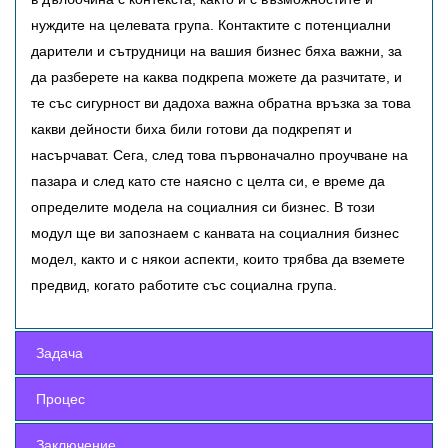
нуждите на целевата група. Контактите с потенциални
дарители и сътрудници на вашия бизнес бяха важни, за
да разберете на каква подкрепа можете да разчитате, и
те със сигурност ви дадоха важна обратна връзка за това
какви дейности биха били готови да подкрепят и
насърчават. Сега, след това първоначално проучване на
пазара и след като сте наясно с целта си, е време да
определите модела на социалния си бизнес. В този
модул ще ви запознаем с канвата на социалния бизнес
модел, както и с някои аспекти, които трябва да вземете
предвид, когато работите със социална група.
Задача
Процес
Picture by Ian Schneider from Unsplash
Заключение