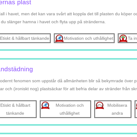
ernas plast
fall i havet, men det kan vara svårt att koppla det till plasten du köpe
 du slänger hamna i havet och flyta upp på stränderna.
Etiskt & hållbart tänkande
Motivation och uthållighet
Ta in
andstädning
modernt fenomen som uppstår då allmänheten blir så bekymrade över pla
 och (ironiskt nog) plastsäckar för att befria delar av stränder från skr
Etiskt & hållbart
Motivation och
Mobilisera
tänkande
uthållighet
andra