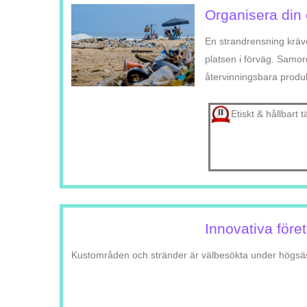
Organisera din
En strandrensning kräv
platsen i förväg. Samo
återvinningsbara produkt
Etiskt & hållbart
Innovativa för
Kustområden och stränder är välbesökta under högsäsong