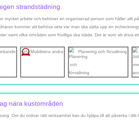
 egen strandstädning
er mycket arbete och behöver en organiserad person som håller allt på
rdnaren kommer att behöva veta var man ska sätta upp en inchecknings
er samt vilka områden som frivilliga ska städa. Det är som att driva ett
 tänkande
Mobilisera andra
Planering och förvaltning
etag nära kustområden
. Om du ordnar rätt verksamhet kan du hjälpa till att påverka i ditt l