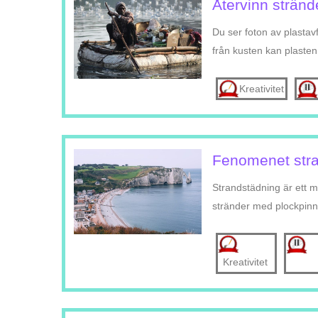
Återvinn stränd
Du ser foton av plastav
från kusten kan plasten
Kreativitet
Fenomenet str
Strandstädning är ett 
stränder med plockpinnar
Kreativitet